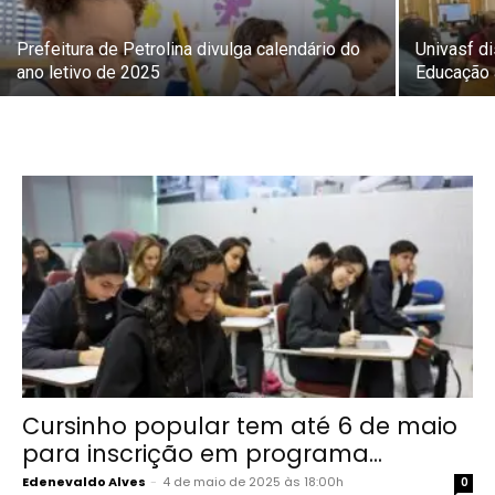
Prefeitura de Petrolina divulga calendário do
Univasf d
ano letivo de 2025
Educação 
Cursinho popular tem até 6 de maio
para inscrição em programa...
Edenevaldo Alves
-
4 de maio de 2025 às 18:00h
0