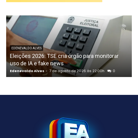
P
EDENEVALDO ALVES
Eleições 2026: TSE cria órgão para monitorar
uso de IA e fake news
Edenevaldo Alves
-
7 de agosto de 2026 às 22:00h
0
E