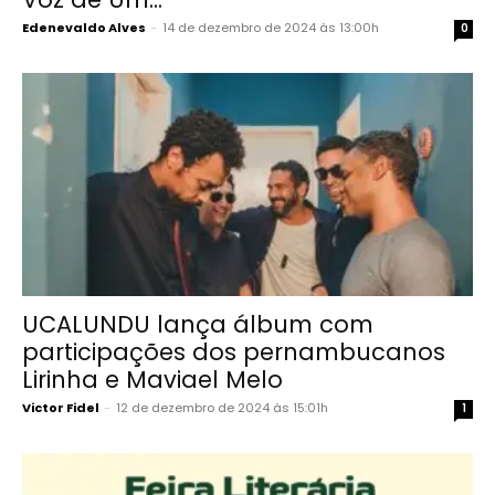
Edenevaldo Alves
-
14 de dezembro de 2024 às 13:00h
0
UCALUNDU lança álbum com
participações dos pernambucanos
Lirinha e Maviael Melo
Victor Fidel
-
12 de dezembro de 2024 às 15:01h
1