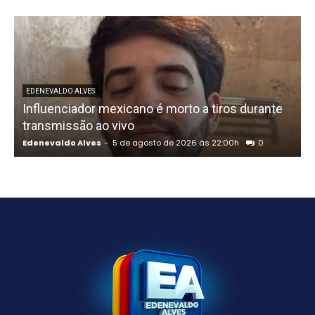
U
EDENEVALDO ALVES
Influenciador mexicano é morto a tiros durante
o
transmissão ao vivo
Edenevaldo Alves
-
5 de agosto de 2026 às 22:00h
0
E