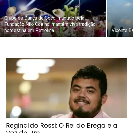
Grupo de Dança do Coco, mantido pela
Fundação Nilo Coelho, mantém viva tradição
nordestina em Petrolina
Vicente B
Reginaldo Rossi: O Rei do Brega e a
Voz de Um...