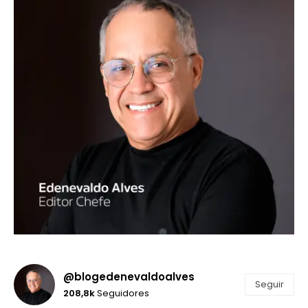
@blogedenevaldoalves
Seguir
208,8k
Seguidores