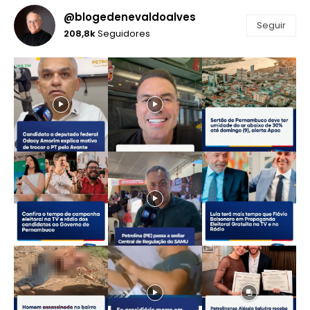
@blogedenevaldoalves
Seguir
208,8k
Seguidores