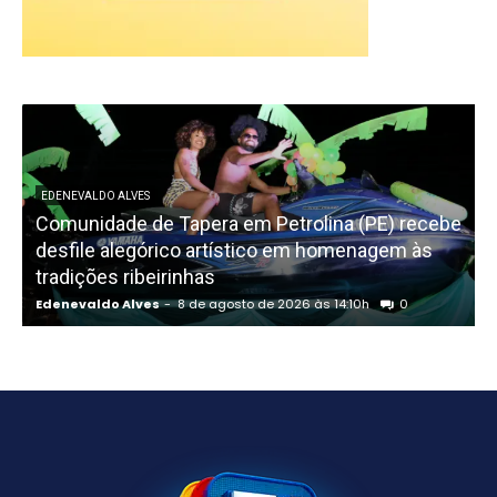
EDENEVALDO ALVES
Comunidade de Tapera em Petrolina (PE) recebe
L
desfile alegórico artístico em homenagem às
tradições ribeirinhas
Edenevaldo Alves
-
8 de agosto de 2026 às 14:10h
0
E