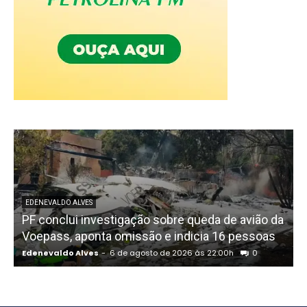
EDENEVALDO ALVES
PF conclui investigação sobre queda de avião da
I
Voepass, aponta omissão e indicia 16 pessoas
Edenevaldo Alves
-
6 de agosto de 2026 às 22:00h
0
E