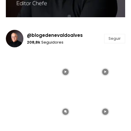
@blogedenevaldoalves
Seguir
208,8k
Seguidores