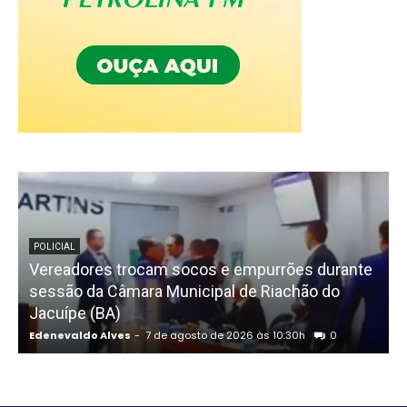
POLICIAL
Vereadores trocam socos e empurrões durante
sessão da Câmara Municipal de Riachão do
Jacuípe (BA)
Edenevaldo Alves
-
7 de agosto de 2026 às 10:30h
0
E