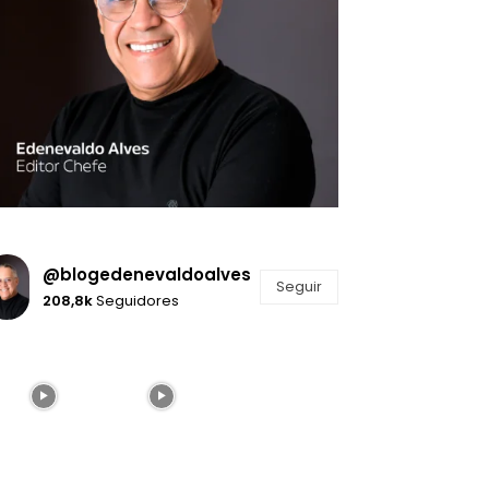
@blogedenevaldoalves
Seguir
208,8k
Seguidores