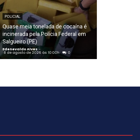
POLICIAL
EDENEVALDO ALVE
Quase meia tonelada de cocaína é
incinerada pela Polícia Federal em
AGU pedirá na 
Salgueiro (PE)
Discord do ar;
Edenevaldo Alves
-
Edenevaldo Alves
8 de agosto de 2026 às 10:00h
0
8 de agosto de 20