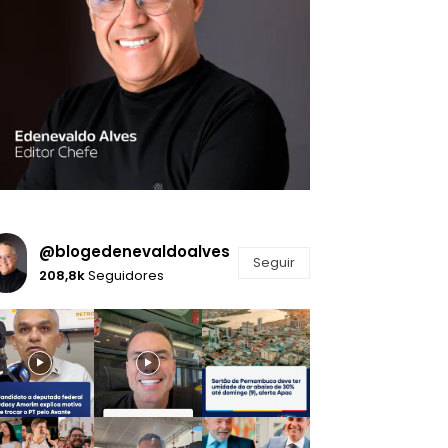
@blogedenevaldoalves
Seguir
208,8k
Seguidores