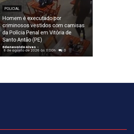
POLICIAL
POLICIAL
Homem é executado por
criminosos vestidos com camisas
Quase meia to
da Polícia Penal em Vitória de
incinerada pel
Santo Antão (PE)
Salgueiro (PE)
Edenevaldo Alves
-
Edenevaldo Alves
8 de agosto de 2026 às 11:00h
0
8 de agosto de 202