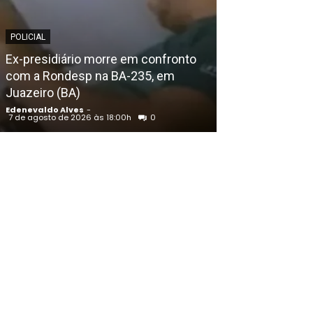
POLICIAL
POLICIAL
Homem assass
Ex-presidiário morre em confronto
Cacheado em Pe
com a Rondesp na BA-235, em
encontrado c
Juazeiro (BA)
amarradas, diz 
Edenevaldo Alves
-
Edenevaldo Alves
7 de agosto de 2026 às 18:00h
0
7 de agosto de 202