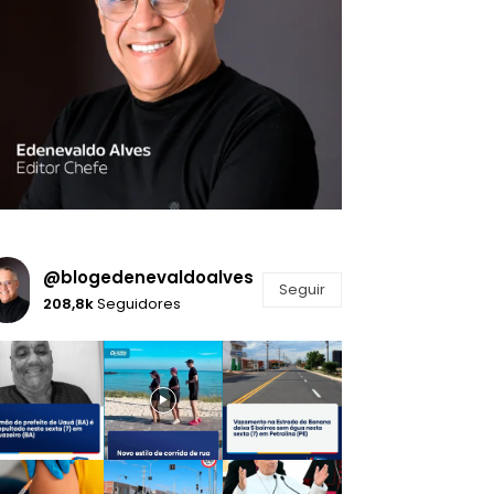
@blogedenevaldoalves
Seguir
208,8k
Seguidores