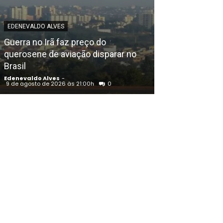
POLICIAL
EDENEVALDO ALVES
Operação do C
Guerra no Irã faz preço do
Educação Físi
querosene de aviação disparar no
irregularidade
Brasil
Pernambuco
Edenevaldo Alves
-
Edenevaldo Alves
9 de agosto de 2026 às 21:00h
0
9 de agosto de 20