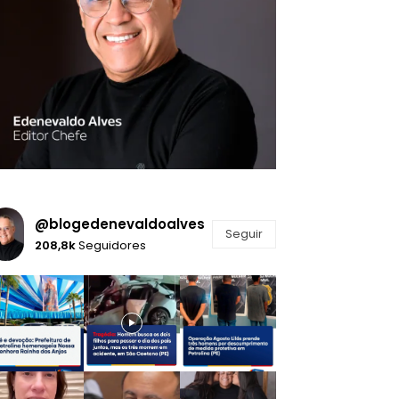
@blogedenevaldoalves
Seguir
208,8k
Seguidores