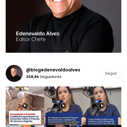
@blogedenevaldoalves
Seguir
208,8k
Seguidores