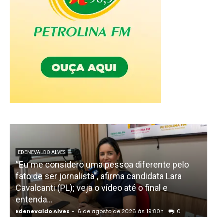
EDENEVALDO ALVES
“Eu me considero uma pessoa diferente pelo
fato de ser jornalista”, afirma candidata Lara
Cavalcanti (PL); veja o vídeo até o final e
p
entenda...
d
Edenevaldo Alves
-
6 de agosto de 2026 às 19:00h
0
E