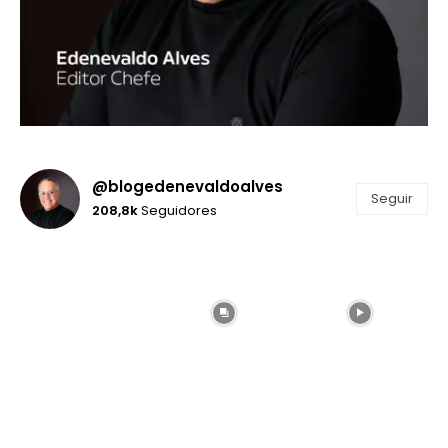
@blogedenevaldoalves
Seguir
208,8k
Seguidores