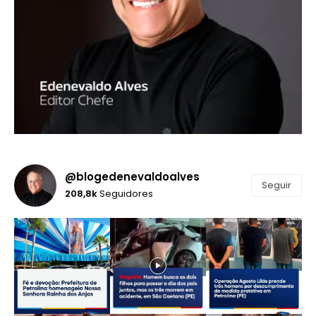
@blogedenevaldoalves
Seguir
208,8k
Seguidores