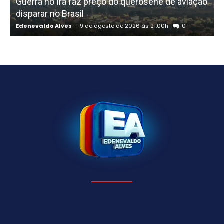
Guerra no Irã faz preço do querosene de aviação
disparar no Brasil
Edenevaldo Alves
-
9 de agosto de 2026 às 21:00h
0
E