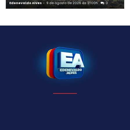
Edenevaldo Alves
-
9 de agosto de 2026 às 21:00h
0
E