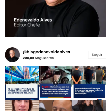
@blogedenevaldoalves
Seguir
208,8k
Seguidores