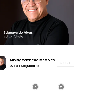
@blogedenevaldoalves
Seguir
208,8k
Seguidores