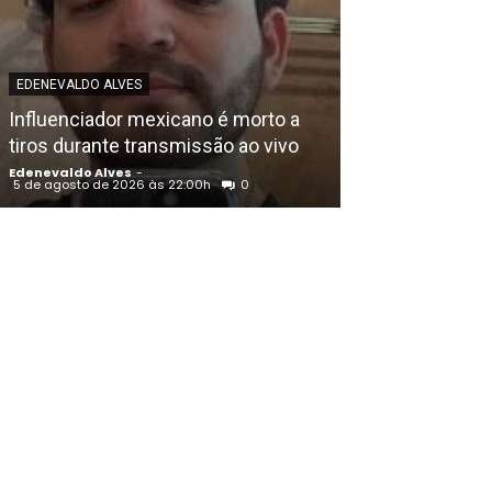
EDENEVALDO ALVE
EDENEVALDO ALVES
União Progress
Influenciador mexicano é morto a
Raquel Lyra e o
tiros durante transmissão ao vivo
de Eduardo da
Edenevaldo Alves
-
Edenevaldo Alves
5 de agosto de 2026 às 22:00h
0
5 de agosto de 202