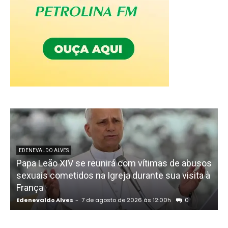
EDENEVALDO ALVES
Papa Leão XIV se reunirá com vítimas de abusos
sexuais cometidos na Igreja durante sua visita à
França
Edenevaldo Alves
-
7 de agosto de 2026 às 12:00h
0
E