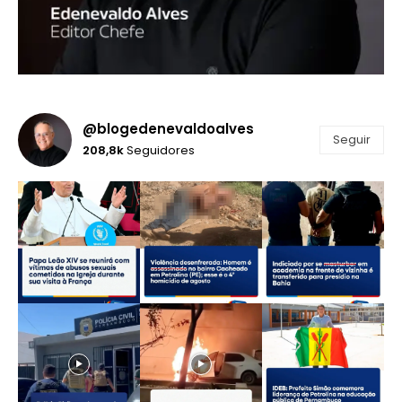
@blogedenevaldoalves
Seguir
208,8k
Seguidores