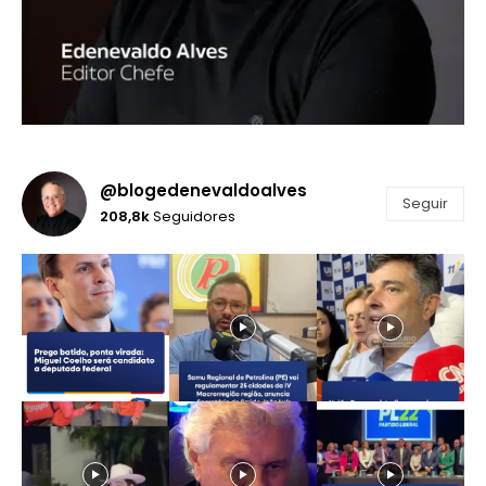
@blogedenevaldoalves
Seguir
208,8k
Seguidores