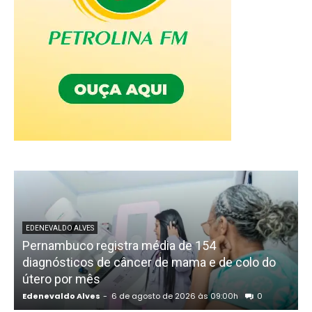
EDENEVALDO ALVES
Pernambuco registra média de 154
diagnósticos de câncer de mama e de colo do
útero por mês
Edenevaldo Alves
-
6 de agosto de 2026 às 09:00h
0
E