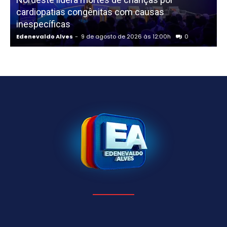
cardiopatias congênitas com causas
p
inespecíficas
Edenevaldo Alves
-
9 de agosto de 2026 às 12:00h
0
E