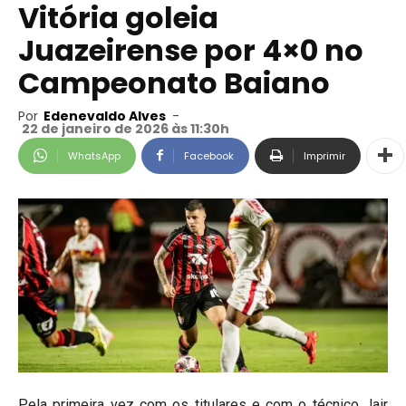
Vitória goleia
Juazeirense por 4×0 no
Campeonato Baiano
Por
Edenevaldo Alves
-
22 de janeiro de 2026 às 11:30h
WhatsApp
Facebook
Imprimir
Pela primeira vez com os titulares e com o técnico Jair