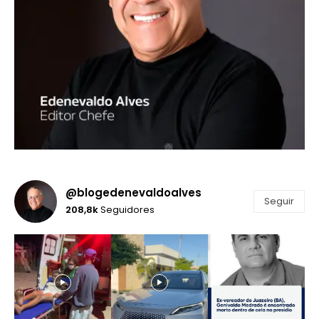
@blogedenevaldoalves
Seguir
208,8k
Seguidores