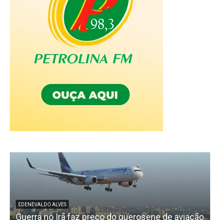
EDENEVALDO ALVES
Guerra no Irã faz preço do querosene de aviação