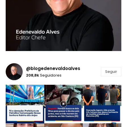
@blogedenevaldoalves
Seguir
208,8k
Seguidores