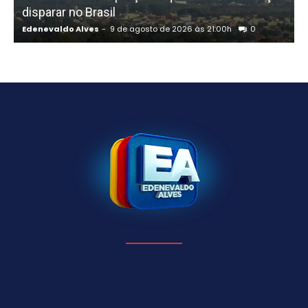
disparar no Brasil
Edenevaldo Alves
-
9 de agosto de 2026 às 21:00h
0
E