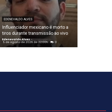
EDENEVALDO ALVE
EDENEVALDO ALVES
União Progress
Influenciador mexicano é morto a
Raquel Lyra e o
tiros durante transmissão ao vivo
de Eduardo da
Edenevaldo Alves
-
Edenevaldo Alves
5 de agosto de 2026 às 22:00h
0
5 de agosto de 202