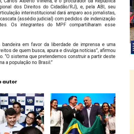
, Carlos Alberto Vilhena, e o procurador da República
gional dos Direitos do Cidadão/RJ), e, pela ABI, seu
iculação interinstitucional dará amparo aos jornalistas,
 cascata (assédio judicial) com pedidos de indenização
ntes. Os integrantes do MPF compartilharam esse
bandeira em favor da liberdade de imprensa e uma
ireitos de quem busca, apura e divulga notícias”, afirmou
o. “O sistema que pretendemos construir a partir deste
a a população no Brasil.”
o autor