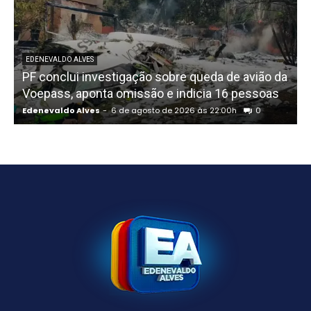
EDENEVALDO ALVES
PF conclui investigação sobre queda de avião da
I
Voepass, aponta omissão e indicia 16 pessoas
Edenevaldo Alves
-
6 de agosto de 2026 às 22:00h
0
E