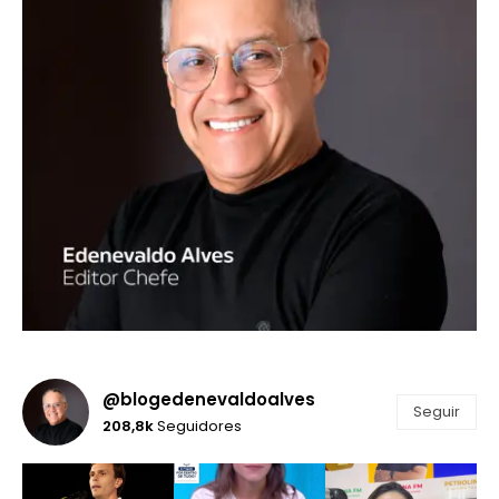
@blogedenevaldoalves
Seguir
208,8k
Seguidores