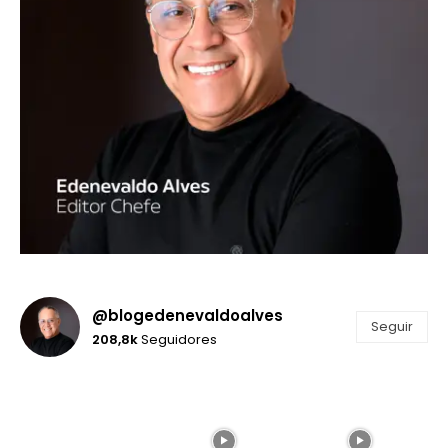
@blogedenevaldoalves
Seguir
208,8k
Seguidores