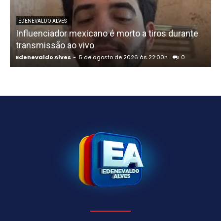
U
EDENEVALDO ALVES
Influenciador mexicano é morto a tiros durante
o
transmissão ao vivo
Edenevaldo Alves
-
5 de agosto de 2026 às 22:00h
0
E