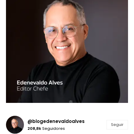
@blogedenevaldoalves
Seguir
208,8k
Seguidores