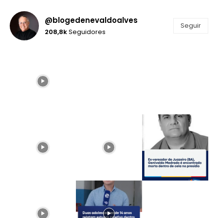
@blogedenevaldoalves
Seguir
208,8k
Seguidores