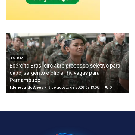
POLICIAL
Exército Brasileiro abre processo seletivo para
cabo, sargento e oficial; há vagas para
Pernambuco
Edenevaldo Alves
-
9 de agosto de 2026 às 13:00h
0
E