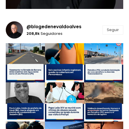
@blogedenevaldoalves
Seguir
208,8k
Seguidores