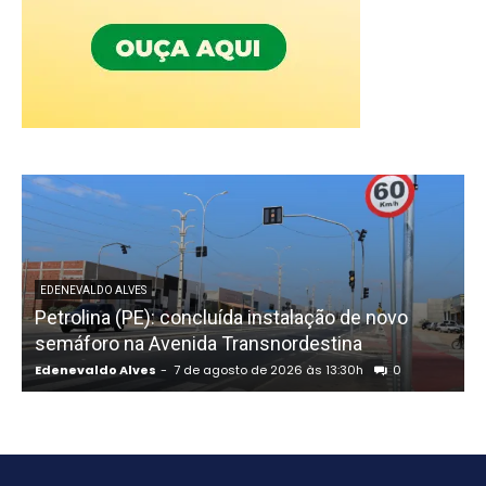
EDENEVALDO ALVES
Petrolina (PE): concluída instalação de novo
semáforo na Avenida Transnordestina
Edenevaldo Alves
-
7 de agosto de 2026 às 13:30h
0
E