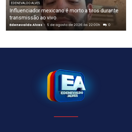
U
EDENEVALDO ALVES
Influenciador mexicano é morto a tiros durante
o
transmissão ao vivo
Edenevaldo Alves
-
5 de agosto de 2026 às 22:00h
0
E