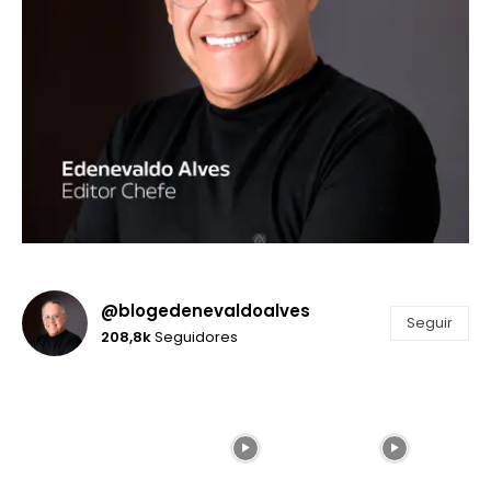
@blogedenevaldoalves
Seguir
208,8k
Seguidores