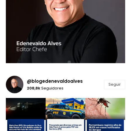
@blogedenevaldoalves
Seguir
208,8k
Seguidores