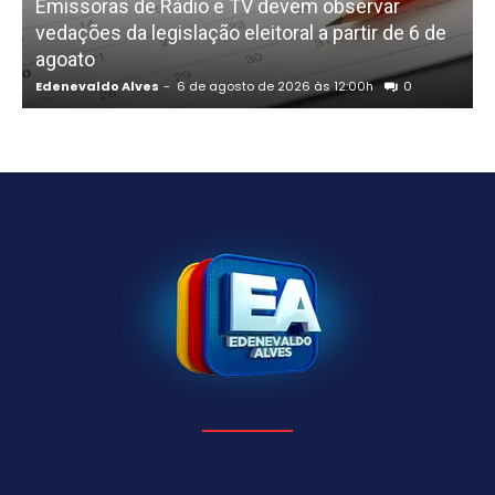
Emissoras de Rádio e TV devem observar
vedações da legislação eleitoral a partir de 6 de
P
agoato
d
Edenevaldo Alves
-
6 de agosto de 2026 às 12:00h
0
E