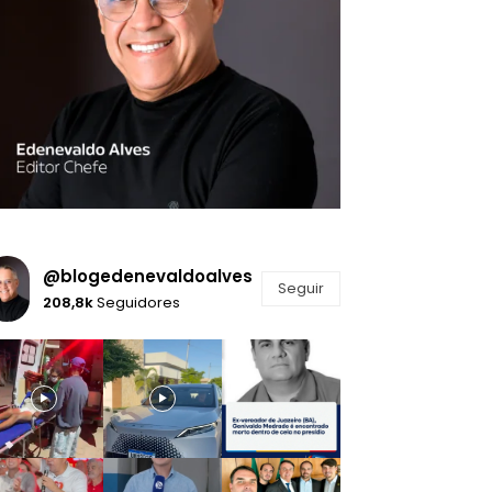
@blogedenevaldoalves
Seguir
208,8k
Seguidores