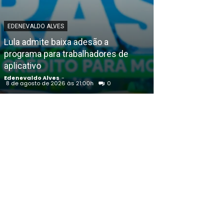
EDENEVALDO ALVES
POLICIAL
Lula admite baixa adesão a
Petrolina (PE)
programa para trabalhadores de
Durando empo
aplicativo
agentes de trâ
Edenevaldo Alves
-
Edenevaldo Alves
8 de agosto de 2026 às 21:00h
0
8 de agosto de 20