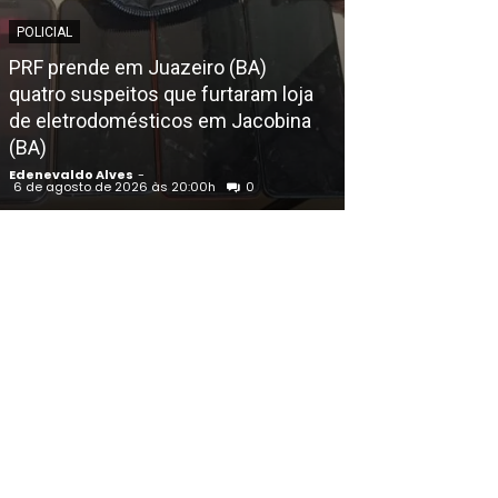
EDENEVALDO ALVE
POLICIAL
“Eu me consi
PRF prende em Juazeiro (BA)
diferente pelo 
quatro suspeitos que furtaram loja
jornalista”, af
de eletrodomésticos em Jacobina
Cavalcanti (PL)
(BA)
final e entenda.
Edenevaldo Alves
-
Edenevaldo Alves
6 de agosto de 2026 às 20:00h
0
6 de agosto de 202