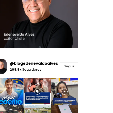
@blogedenevaldoalves
Seguir
208,8k
Seguidores