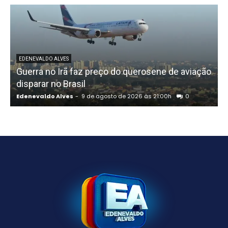
EDENEVALDO ALVES
Guerra no Irã faz preço do querosene de aviação
disparar no Brasil
Edenevaldo Alves
-
9 de agosto de 2026 às 21:00h
0
E