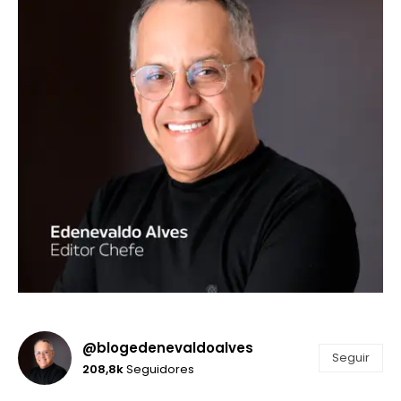
@blogedenevaldoalves
Seguir
208,8k
Seguidores