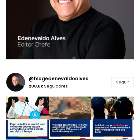
@blogedenevaldoalves
Seguir
208,8k
Seguidores