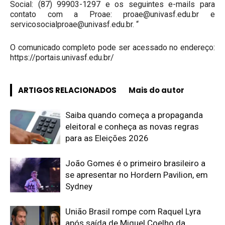
Social: (87) 99903-1297 e os seguintes e-mails para
contato com a Proae: proae@univasf.edu.br e
servicosocialproae@univasf.edu.br. “
O comunicado completo pode ser acessado no endereço:
https://portais.univasf.edu.br/
ARTIGOS RELACIONADOS
Mais do autor
Saiba quando começa a propaganda
eleitoral e conheça as novas regras
para as Eleições 2026
João Gomes é o primeiro brasileiro a
se apresentar no Hordern Pavilion, em
Sydney
União Brasil rompe com Raquel Lyra
após saída de Miguel Coelho da