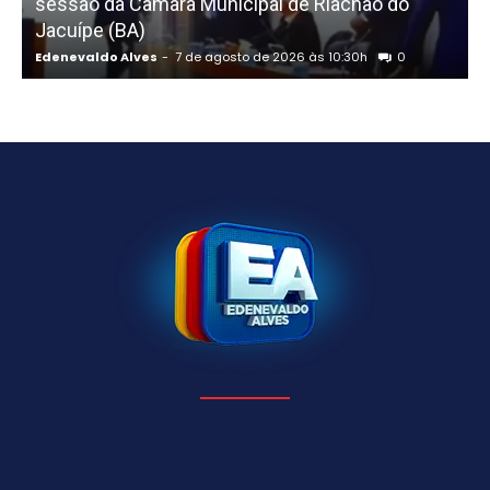
sessão da Câmara Municipal de Riachão do
Jacuípe (BA)
Edenevaldo Alves
-
7 de agosto de 2026 às 10:30h
0
E