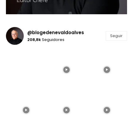
@blogedenevaldoalves
Seguir
208,8k
Seguidores