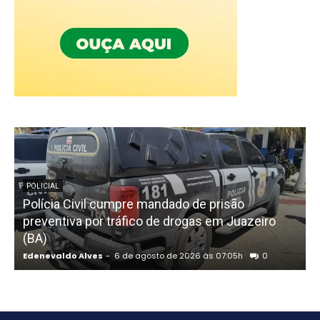
POLICIAL
Polícia Civil cumpre mandado de prisão
preventiva por tráfico de drogas em Juazeiro
(BA)
Edenevaldo Alves
-
6 de agosto de 2026 às 07:05h
0
E