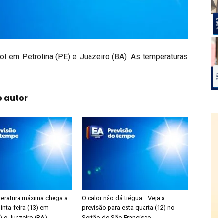
ol em Petrolina (PE) e Juazeiro (BA). As temperaturas
o autor
peratura máxima chega a
O calor não dá trégua… Veja a
inta-feira (13) em
previsão para esta quarta (12) no
E) e Juazeiro (BA)
Sertão do São Francisco