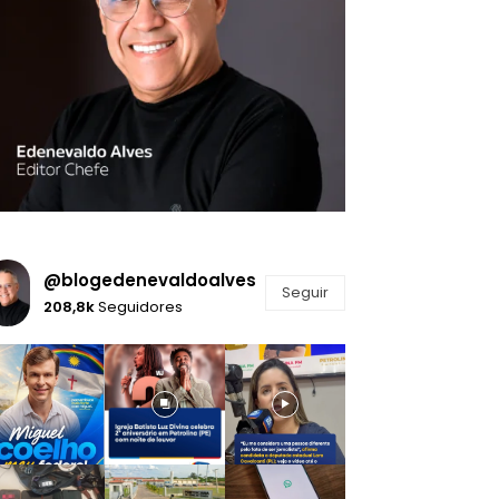
@blogedenevaldoalves
Seguir
208,8k
Seguidores