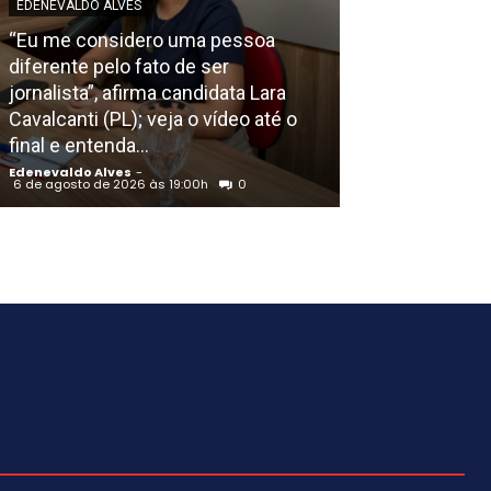
EDENEVALDO ALVES
POLICIAL
“Eu me considero uma pessoa
diferente pelo fato de ser
Ação de bandi
jornalista”, afirma candidata Lara
carro em pleno
Cavalcanti (PL); veja o vídeo até o
(PE) foi uma te
final e entenda...
polícia
Edenevaldo Alves
-
Edenevaldo Alves
6 de agosto de 2026 às 19:00h
0
6 de agosto de 202