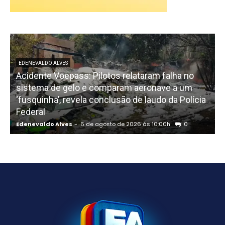
EDENEVALDO ALVES
Acidente Voepass: Pilotos relataram falha no
sistema de gelo e comparam aeronave a um
‘fusquinha’, revela conclusão de laudo da Polícia
Federal
Edenevaldo Alves
-
6 de agosto de 2026 às 10:00h
0
E