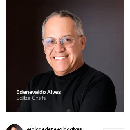
@blogedenevaldoalves