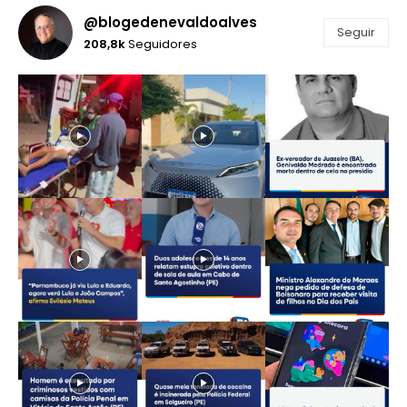
@blogedenevaldoalves
Seguir
208,8k
Seguidores