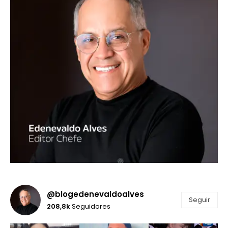
@blogedenevaldoalves
Seguir
208,8k
Seguidores