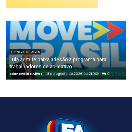
EDENEVALDO ALVES
Lula admite baixa adesão a programa para
trabalhadores de aplicativo
Edenevaldo Alves
-
8 de agosto de 2026 às 21:00h
0
E