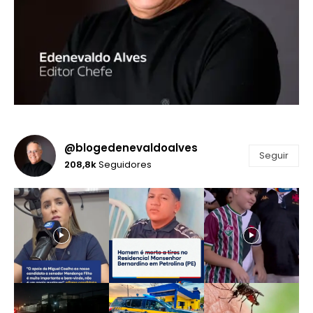
@blogedenevaldoalves
Seguir
208,8k
Seguidores