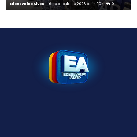
Edenevaldo Alves
-
6 de agosto de 2026 às 14:00h
0
E