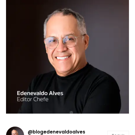
@blogedenevaldoalves