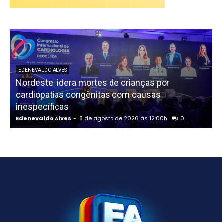
EDENEVALDO ALVES
Nordeste lidera mortes de crianças por
cardiopatias congênitas com causas
inespecíficas
Edenevaldo Alves
-
8 de agosto de 2026 às 12:00h
0
E