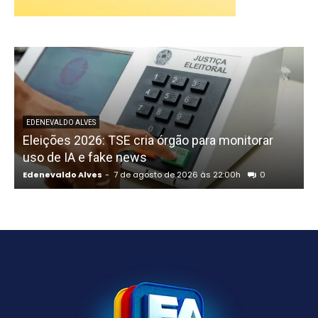
P
EDENEVALDO ALVES
Eleições 2026: TSE cria órgão para monitorar
uso de IA e fake news
Edenevaldo Alves
-
7 de agosto de 2026 às 22:00h
0
E