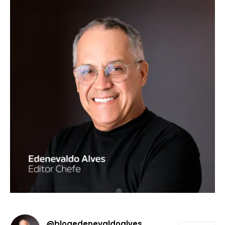
@blogedenevaldoalves