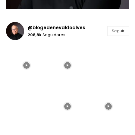
@blogedenevaldoalves
Seguir
208,8k
Seguidores