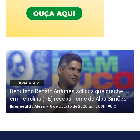
EDENEVALDO ALVES
Deputado Renato Antunes solicita que creche
em Petrolina (PE) receba nome de Alba Simões
t
Edenevaldo Alves
-
8 de agosto de 2026 às 15:00h
0
E