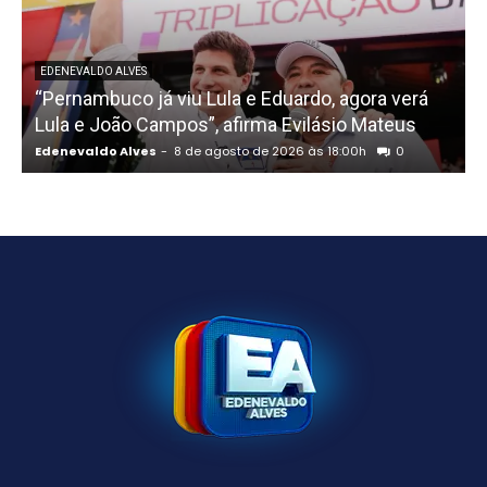
EDENEVALDO ALVES
“Pernambuco já viu Lula e Eduardo, agora verá
Lula e João Campos”, afirma Evilásio Mateus
Edenevaldo Alves
-
8 de agosto de 2026 às 18:00h
0
E