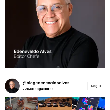
@blogedenevaldoalves
Seguir
208,8k
Seguidores