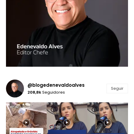
@blogedenevaldoalves
Seguir
208,8k
Seguidores