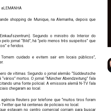
grande shopping de Munique, na
Alemanha
, depois que
Einkaufszentrum). Segundo o ministro do Interior do
pelo jornal “Bild”, há “pelo menos três suspeitos” que
os” e feridos.
Tomem cuidado e evitem sair em locais públicos”,
r.
mero de vítimas. Segundo o jornal alemão “Süddeutsche
á “vários” mortos. O jornal “Müncher Abendzeitung” fala
citando uma fonte policial. A emissora alemã N-TV fala
iais chegaram ao local.
 agência Reuters por telefone que “muitos tiros foram
 Twitter que há centenas de policiais no local.
que estavam no centro comercial corriam para buscar