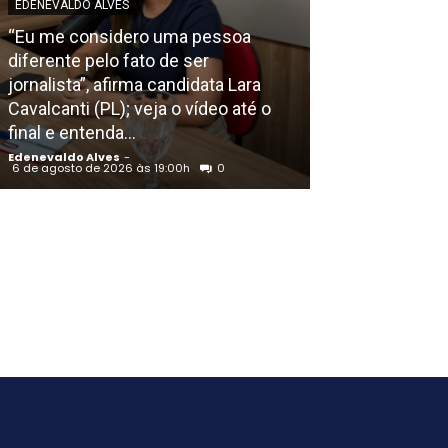
EDENEVALDO ALVES
POLICIAL
“Eu me considero uma pessoa
diferente pelo fato de ser
Ação de bandi
jornalista”, afirma candidata Lara
carro em pleno
Cavalcanti (PL); veja o vídeo até o
(PE) foi uma te
final e entenda...
polícia
Edenevaldo Alves
-
Edenevaldo Alves
6 de agosto de 2026 às 19:00h
0
6 de agosto de 202