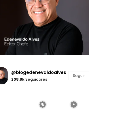
@blogedenevaldoalves
Seguir
208,8k
Seguidores