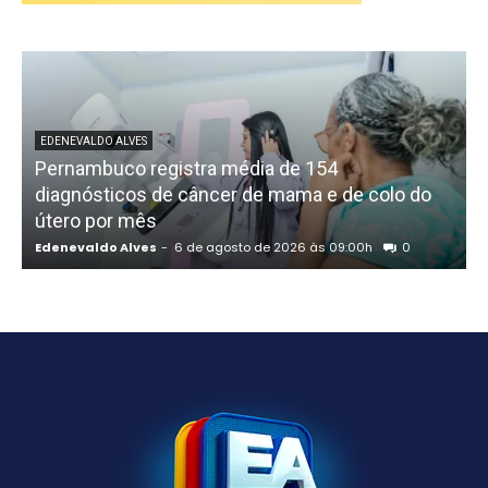
EDENEVALDO ALVES
Pernambuco registra média de 154
diagnósticos de câncer de mama e de colo do
útero por mês
Edenevaldo Alves
-
6 de agosto de 2026 às 09:00h
0
E