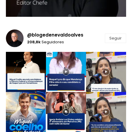
@blogedenevaldoalves
Seguir
208,8k
Seguidores