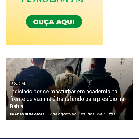
POLICIAL
Indiciado por se masturbar em academia na
frente de vizinha é transferido para presídio na
S
Bahia
Edenevaldo Alves
-
7 de agosto de 2026 às 06:00h
0
E