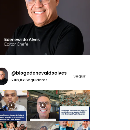
@blogedenevaldoalves
Seguir
208,8k
Seguidores