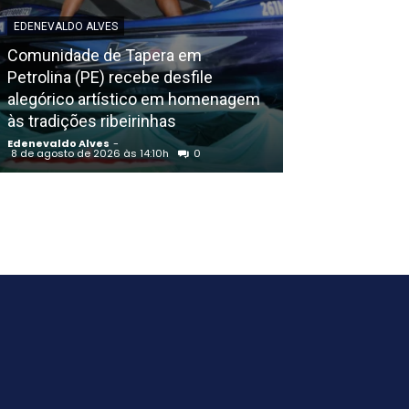
EDENEVALDO ALVES
EDENEVALDO ALVE
Comunidade de Tapera em
Luís Roberto vo
Petrolina (PE) recebe desfile
transmissões 
alegórico artístico em homenagem
quatro meses a
às tradições ribeirinhas
tumor
Edenevaldo Alves
-
Edenevaldo Alves
8 de agosto de 2026 às 14:10h
0
8 de agosto de 202