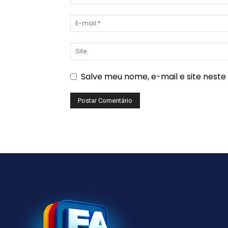
Salve meu nome, e-mail e site nest