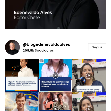
@blogedenevaldoalves
Seguir
208,8k
Seguidores