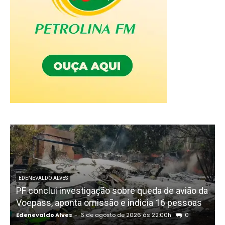
EDENEVALDO ALVES
PF conclui investigação sobre queda de avião da
I
Voepass, aponta omissão e indicia 16 pessoas
Edenevaldo Alves
-
6 de agosto de 2026 às 22:00h
0
E