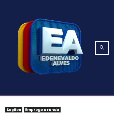
Seções
Emprego e renda