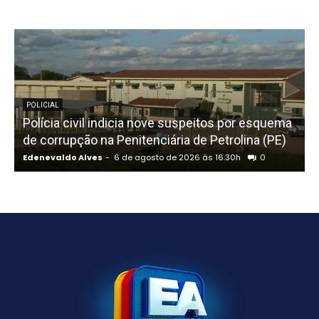
POLICIAL
Polícia civil indicia nove suspeitos por esquema
C
de corrupção na Penitenciária de Petrolina (PE)
Edenevaldo Alves
-
6 de agosto de 2026 às 16:30h
0
E