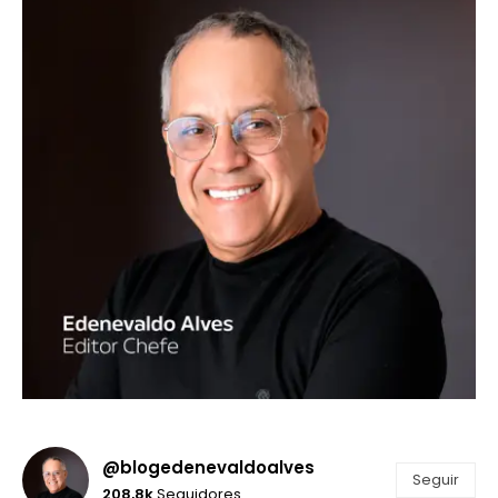
@blogedenevaldoalves
Seguir
208,8k
Seguidores