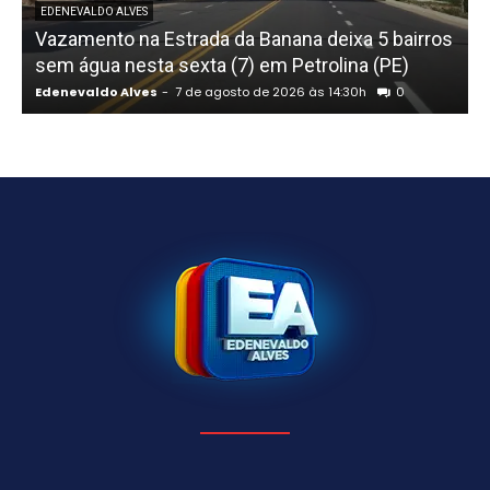
EDENEVALDO ALVES
Vazamento na Estrada da Banana deixa 5 bairros
sem água nesta sexta (7) em Petrolina (PE)
Edenevaldo Alves
-
7 de agosto de 2026 às 14:30h
0
E