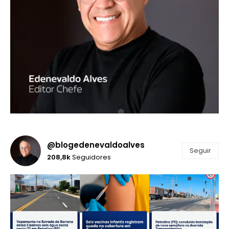
@blogedenevaldoalves
Seguir
208,8k
Seguidores