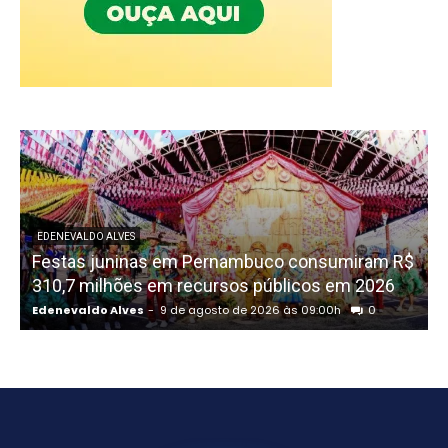
EDENEVALDO ALVES
Festas juninas em Pernambuco consumiram R$
310,7 milhões em recursos públicos em 2026
R
Edenevaldo Alves
-
9 de agosto de 2026 às 09:00h
0
E